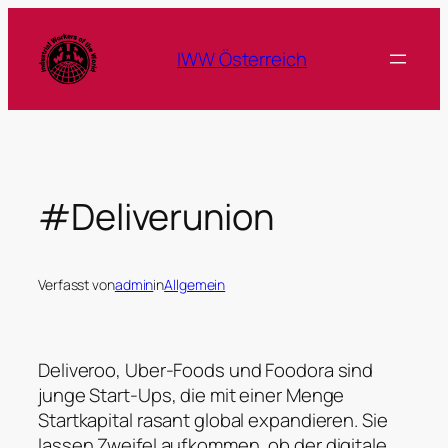
Zum
Inhalt
IWW Österreich
springen
#Deliverunion
Verfasst von
admin
in
Allgemein
Deliveroo, Uber-Foods und Foodora sind
junge Start-Ups, die mit einer Menge
Startkapital rasant global expandieren. Sie
lassen Zweifel aufkommen, ob der digitale