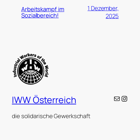
1 Dezember,
Arbeitskampf im
Sozialbereich!
2025
E-Mail
Insta
IWW Österreich
die solidarische Gewerkschaft