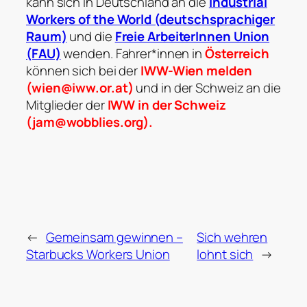
kann sich in Deutschland an die
Industrial
Workers of the World (deutschsprachiger
Raum)
und die
Freie ArbeiterInnen Union
(FAU)
wenden. Fahrer*innen in
Österreich
können sich bei der
IWW-Wien melden
(wien@iww.or.at)
und in der Schweiz an die
Mitglieder der
IWW in der Schweiz
(jam@wobblies.org).
←
Gemeinsam gewinnen –
Sich wehren
Starbucks Workers Union
lohnt sich
→