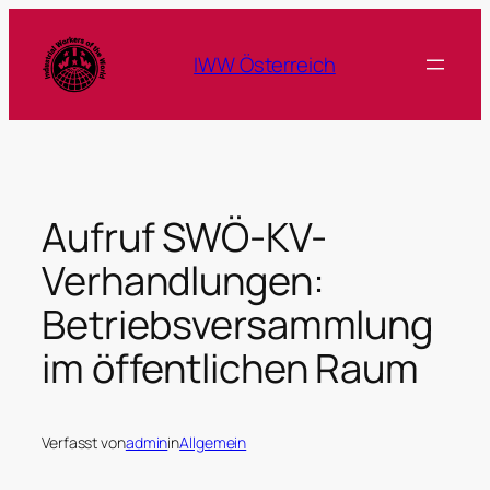
Zum
Inhalt
IWW Österreich
springen
Aufruf SWÖ-KV-
Verhandlungen:
Betriebsversammlung
im öffentlichen Raum
Verfasst von
admin
in
Allgemein